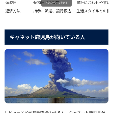
返済日
候補日から設定
家計に合わせやすい
スクロールできます
返済方法
持参、郵送、銀行振込
生活スタイルとの相
キャネット鹿児島が向いている人
レビューと公式情報を合わせると、キャネット鹿児島が