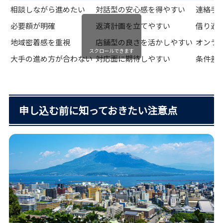
相談しながら進めたい
対話型の安心感を得やすい
連絡手
必要額が明確
返済計画を立てやすい
借り過
地域密着感を重視
店舗型の良さを活かしやすい
オンラ
スクロールできます
大手の進め方が合わない
対応面に期待しやすい
条件差
申し込む前に知っておきたい注意点