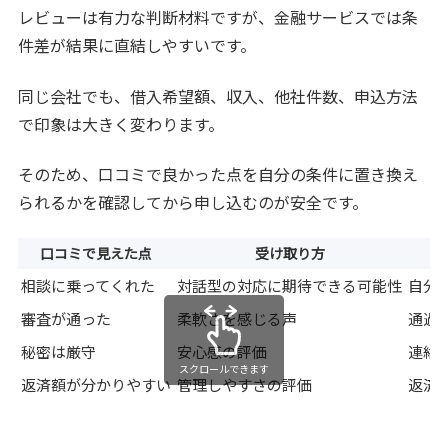
レビューは有力な判断材料ですが、金融サービスでは条
件差が結果に直結しやすいです。
同じ会社でも、借入希望額、収入、他社件数、申込方法
で印象は大きく変わります。
そのため、口コミで良かった点を自分の条件に置き換え
られるかを確認してから申し込むのが安全です。
口コミで見えた点
受け取り方
相談に乗ってくれた
対話型の対応に期待できる可能性
自分
審査が通った
柔軟さを感じる声
通過
秘密は厳守
安心感の評価
連絡
スクロールできます
返済額が分かりやすい
管理しやすさの評価
返済