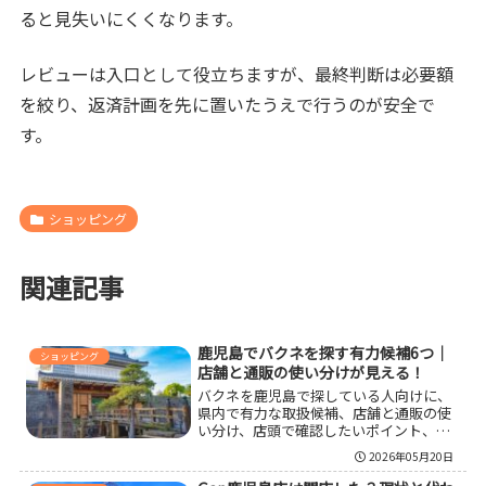
ると見失いにくくなります。
レビューは入口として役立ちますが、最終判断は必要額
を絞り、返済計画を先に置いたうえで行うのが安全で
す。
ショッピング
関連記事
鹿児島でバクネを探す有力候補6つ｜
ショッピング
店舗と通販の使い分けが見える！
バクネを鹿児島で探している人向けに、
県内で有力な取扱候補、店舗と通販の使
い分け、店頭で確認したいポイント、購
入前の注意点を整理しました。鹿児島中
2026年05月20日
央駅周辺で見たい人、車移動で探したい
人、大隅エリアで完結したい人など立場