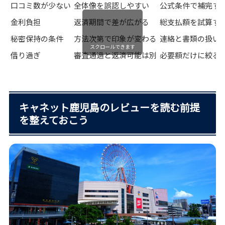
口コミ数が少ない
全体像を誤認しやすい
公式条件で補完す
金利負担
返済期間で差が広がる
総支払額を試算す
秘密保持の条件
方法次第で印象が変わる
連絡と書類の扱い
スクロールできます
借り過ぎ
審査通過と返済可能は別
必要額だけに絞る
キャネット鹿児島のレビューを読む前提
を整えておこう