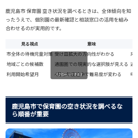
鹿児島市 保育園 空き状況を調べるときは、全体傾向を知
ったうえで、個別園の最新確認と相談窓口の活用を組み
合わせるのが実用的です。
見る視点
意味
市全体の待機児童対策
受け皿拡大の方向性がわかる
来
地域ごとの候補数
通園圏での現実的な選択肢が見える
近
利用開始希望月
4月と年度途中で難易度が変わる
申
スクロールできます
鹿児島市で保育園の空き状況を調べるな
ら順番が重要