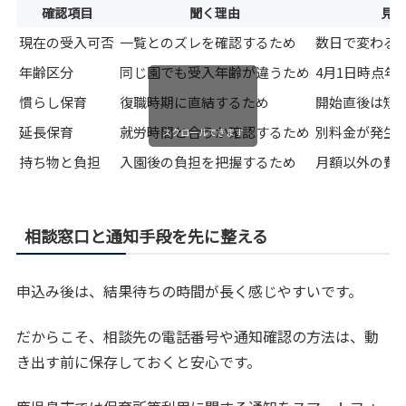
確認項目
聞く理由
見
現在の受入可否
一覧とのズレを確認するため
数日で変わる
年齢区分
同じ園でも受入年齢が違うため
4月1日時点年
慣らし保育
復職時期に直結するため
開始直後は短
延長保育
就労時間と合うか確認するため
別料金が発生
スクロールできます
持ち物と負担
入園後の負担を把握するため
月額以外の費
相談窓口と通知手段を先に整える
申込み後は、結果待ちの時間が長く感じやすいです。
だからこそ、相談先の電話番号や通知確認の方法は、動
き出す前に保存しておくと安心です。