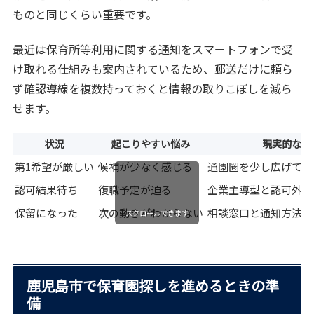
ものと同じくらい重要です。
最近は保育所等利用に関する通知をスマートフォンで受
け取れる仕組みも案内されているため、郵送だけに頼ら
ず確認導線を複数持っておくと情報の取りこぼしを減ら
せます。
状況
起こりやすい悩み
現実的な対
第1希望が厳しい
候補が少なく感じる
通園圏を少し広げて再
認可結果待ち
復職予定が迫る
企業主導型と認可外も
保留になった
次の動きがわからない
相談窓口と通知方法を
スクロールできます
鹿児島市で保育園探しを進めるときの準
備