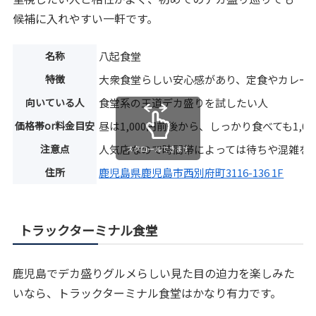
候補に入れやすい一軒です。
名称
八起食堂
特徴
大衆食堂らしい安心感があり、定食やカレー
向いている人
食堂系の王道デカ盛りを試したい人
価格帯or料金目安
昼は1,000円前後から、しっかり食べても1,0
注意点
人気店なので時間帯によっては待ちや混雑を
スクロールできます
住所
鹿児島県鹿児島市西別府町3116-136 1F
トラックターミナル食堂
鹿児島でデカ盛りグルメらしい見た目の迫力を楽しみた
いなら、トラックターミナル食堂はかなり有力です。