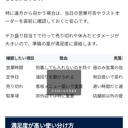
特に遠方から向かう場合は、当日の営業可否やラストオ
ーダーを直前に確認しておくと安心です。
デカ盛り目当てで行って売り切れや休みだとダメージが
大きいので、準備の差が満足度に直結します。
確認したい項目
理由
見落と
営業時間
到着しても入れないのを防ぐ
昼のみ営業の店が
定休日
遠回りを避けられる
祝日扱いで変わる
売り切れ
看板メニュー狙いで重要
遅い時間だと選択
スクロールできます
駐車場
郊外店では特に重要
店舗前以外の提携
満足度が高い使い分け方