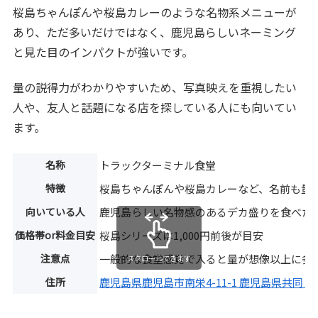
桜島ちゃんぽんや桜島カレーのような名物系メニューが
あり、ただ多いだけではなく、鹿児島らしいネーミング
と見た目のインパクトが強いです。
量の説得力がわかりやすいため、写真映えを重視したい
人や、友人と話題になる店を探している人にも向いてい
ます。
名称
トラックターミナル食堂
特徴
桜島ちゃんぽんや桜島カレーなど、名前も量
向いている人
鹿児島らしい名物感のあるデカ盛りを食べた
価格帯or料金目安
桜島シリーズは1,000円前後が目安
注意点
一般的な食堂感覚で入ると量が想像以上に多
スクロールできます
住所
鹿児島県鹿児島市南栄4-11-1 鹿児島県共同