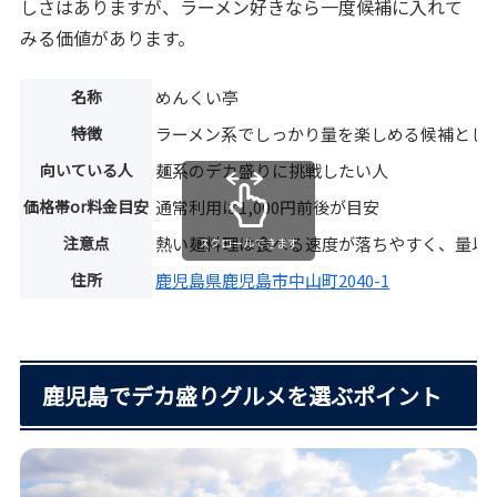
しさはありますが、ラーメン好きなら一度候補に入れて
みる価値があります。
名称
めんくい亭
特徴
ラーメン系でしっかり量を楽しめる候補とし
向いている人
麺系のデカ盛りに挑戦したい人
価格帯or料金目安
通常利用は1,000円前後が目安
注意点
熱い麺料理は食べる速度が落ちやすく、量以
スクロールできます
住所
鹿児島県鹿児島市中山町2040-1
鹿児島でデカ盛りグルメを選ぶポイント