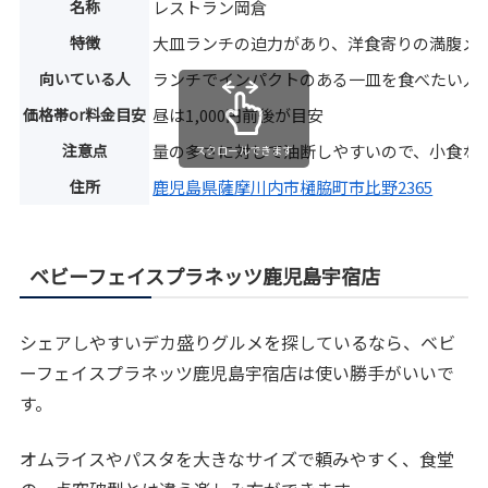
名称
レストラン岡倉
特徴
大皿ランチの迫力があり、洋食寄りの満腹メ
向いている人
ランチでインパクトのある一皿を食べたい人
価格帯or料金目安
昼は1,000円前後が目安
注意点
量の多さに対して油断しやすいので、小食な
スクロールできます
住所
鹿児島県薩摩川内市樋脇町市比野2365
ベビーフェイスプラネッツ鹿児島宇宿店
シェアしやすいデカ盛りグルメを探しているなら、ベビ
ーフェイスプラネッツ鹿児島宇宿店は使い勝手がいいで
す。
オムライスやパスタを大きなサイズで頼みやすく、食堂