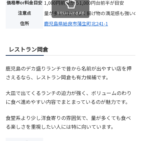
価格帯or料金目安
1,000円前後から1,000円台前半が目安
注意点
量が多いだけでなく揚げ物の満足感も強いの
スクロールできます
住所
鹿児島県姶良市蒲生町北241-1
レストラン岡倉
鹿児島のデカ盛りランチで昔から名前が出やすい店を押
さえるなら、レストラン岡倉も有力候補です。
大皿で出てくるランチの迫力が強く、ボリュームのわり
に食べ進めやすい内容でまとまっているのが魅力です。
食堂系より少し洋食寄りの雰囲気で、量が多くても食べ
る楽しさを重視したい人には特に向いています。