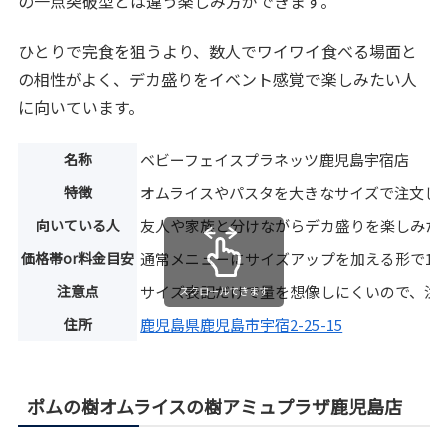
の一点突破型とは違う楽しみ方ができます。
ひとりで完食を狙うより、数人でワイワイ食べる場面と
の相性がよく、デカ盛りをイベント感覚で楽しみたい人
に向いています。
名称
ベビーフェイスプラネッツ鹿児島宇宿店
特徴
オムライスやパスタを大きなサイズで注文し
向いている人
友人や家族と分けながらデカ盛りを楽しみた
価格帯or料金目安
通常メニューにサイズアップを加える形で1,00
注意点
サイズ表記だけで量を想像しにくいので、注
スクロールできます
住所
鹿児島県鹿児島市宇宿2-25-15
ポムの樹オムライスの樹アミュプラザ鹿児島店