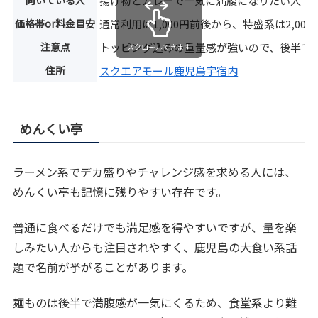
揚げ物とカレーで一気に満腹になりたい人
価格帯or料金目安
通常利用は1,000円前後から、特盛系は2,0
注意点
トッピング込みの重量感が強いので、後半で
スクロールできます
住所
スクエアモール鹿児島宇宿内
めんくい亭
ラーメン系でデカ盛りやチャレンジ感を求める人には、
めんくい亭も記憶に残りやすい存在です。
普通に食べるだけでも満足感を得やすいですが、量を楽
しみたい人からも注目されやすく、鹿児島の大食い系話
題で名前が挙がることがあります。
麺ものは後半で満腹感が一気にくるため、食堂系より難