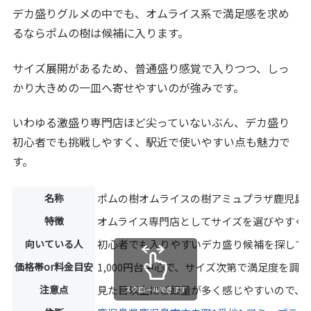
デカ盛りグルメの中でも、オムライス系で満足感を求め
るならポムの樹は候補に入ります。
サイズ展開があるため、普通盛り感覚で入りつつ、しっ
かり大きめの一皿へ寄せやすいのが強みです。
いわゆる激盛り専門店ほど尖っていないぶん、デカ盛り
初心者でも挑戦しやすく、駅近で使いやすい点も魅力で
す。
名称
ポムの樹オムライスの樹アミュプラザ鹿児島
特徴
オムライス専門店としてサイズを選びやすく
向いている人
初心者でも入りやすいデカ盛り候補を探して
価格帯or料金目安
1,000円台中心で、サイズ次第で満足度を調
注意点
見た目以上にご飯量が多く感じやすいので、
スクロールできます