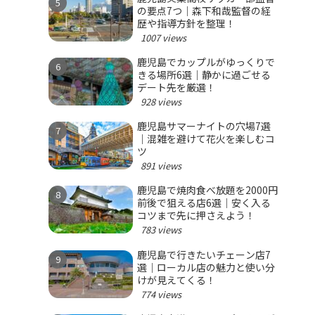
の要点7つ｜森下和哉監督の経
歴や指導方針を整理！
1007 views
鹿児島でカップルがゆっくりで
きる場所6選｜静かに過ごせる
デート先を厳選！
928 views
鹿児島サマーナイトの穴場7選
｜混雑を避けて花火を楽しむコ
ツ
891 views
鹿児島で焼肉食べ放題を2000円
前後で狙える店6選｜安く入る
コツまで先に押さえよう！
783 views
鹿児島で行きたいチェーン店7
選｜ローカル店の魅力と使い分
けが見えてくる！
774 views