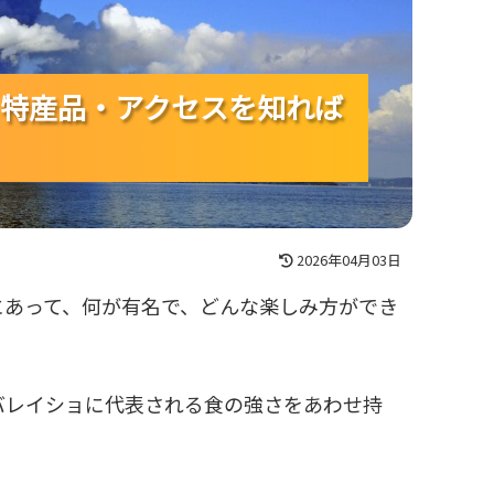
特産品・アクセスを知れば
特産品・アクセスを知れば
特産品・アクセスを知れば
2026年04月03日
にあって、何が有名で、どんな楽しみ方ができ
バレイショに代表される食の強さをあわせ持