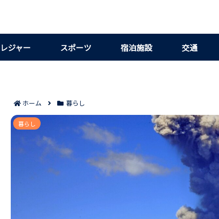
レジャー
スポーツ
宿泊施設
交通
ホーム
暮らし
鹿児島県長島町はどんな町？観光・特産品・
暮らし