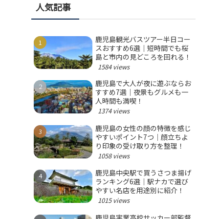
人気記事
鹿児島観光バスツアー半日コー
スおすすめ6選｜短時間でも桜
島と市内の見どころを回れる！
1584 views
鹿児島で大人が夜に遊ぶならお
すすめ7選｜夜景もグルメも一
人時間も満喫！
1374 views
鹿児島の女性の顔の特徴を感じ
やすいポイント7つ｜顔立ちよ
り印象の受け取り方を整理！
1058 views
鹿児島中央駅で買うさつま揚げ
ランキング6選｜駅ナカで選び
やすい名店を用途別に紹介！
1015 views
鹿児島実業高校サッカー部監督