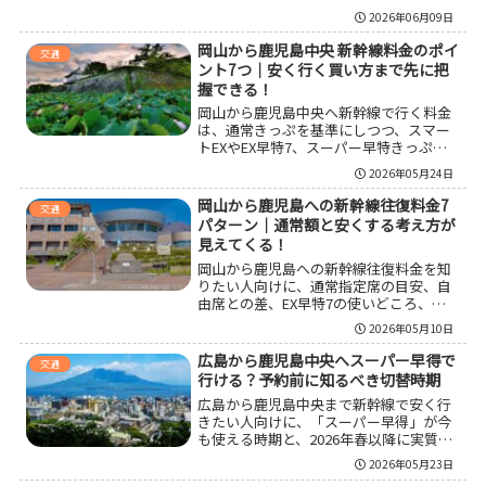
トEX、終了・見直し済み商品の扱い、宿
2026年06月09日
泊パックまで含めて比較し、料金差だけ
でなく予約期限や変更のしやすさ、除外
岡山から鹿児島中央 新幹線料金のポイ
交通
日、目的別の選び方までわかりやすくま
ント7つ｜安く行く買い方まで先に把
とめています。
握できる！
岡山から鹿児島中央へ新幹線で行く料金
は、通常きっぷを基準にしつつ、スマー
トEXやEX早特7、スーパー早特きっぷま
で比較すると判断しやすくなります。片
2026年05月24日
道の目安だけでなく、所要時間、乗り換
え回数、変更条件、往復総額まで含めて
岡山から鹿児島への新幹線往復料金7
交通
見ることで、自分に合う買い方が選びや
パターン｜通常額と安くする考え方が
すくなります。
見えてくる！
岡山から鹿児島への新幹線往復料金を知
りたい人向けに、通常指定席の目安、自
由席との差、EX早特7の使いどころ、ス
マートEX往復割引の終了予定、予約前の
2026年05月10日
注意点まで整理しました。岡山から鹿児
島への新幹線往復料金は、通常額を基準
広島から鹿児島中央へスーパー早得で
交通
にして、日程固定の可否と列車種別を見
行ける？予約前に知るべき切替時期
ながら選ぶと判断しやすくなります。
広島から鹿児島中央まで新幹線で安く行
きたい人向けに、「スーパー早得」が今
も使える時期と、2026年春以降に実質的
な代替候補となるEX早特7の違いを整理
2026年05月23日
しました。料金差、予約期限、変更条