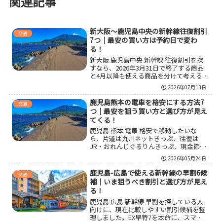
関連記事
新大阪〜鹿児島中央の新幹線往復割引
交通
7つ｜最安の買い方は予約日で変わ
る！
新大阪 鹿児島中央 新幹線 往復割引を探
すなら、2026年3月31日で終了する商品
と4月以降も使える商品を分けて考えるの
が重要です。21日前までに決められるな
2026年07月13日
らEX早特21が有力で、3月31日までの乗
車ならスーパー早特21も有力候補になり
鹿児島熊本の電車を格安にする方法7
交通
ます。通常料金やスマートEXとの往復総
つ｜最安を狙う買い方と選び方が見え
額差、変更しにくさ、除外日まで踏まえ
てくる！
て選ぶと損を避けやすいです。
鹿児島 熊本 電車 格安で移動したいな
ら、片道は九州ネットきっぷ、往復は
JR・おれんじぐるりんきっぷ、現金節約
最優先なら在来線寄りの比較が基本で
2026年05月24日
す。所要時間と料金の差、買う前の注意
点、どの人にどの選び方が向くのかまで
鹿児島-広島で使える新幹線の早割6候
交通
整理して、損しにくい選び方をわかりや
補｜いま狙うべき割引と選び方が見え
すくまとめました。
る！
鹿児島 広島 新幹線 早割を探している人
向けに、現在比較しやすい割引候補を整
理しました。EX早特7を本命に、スマー