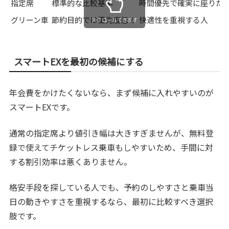
指定席
標準的な比較基準
時間優先で確実に座りた
グリーン車
節約目的では優先度低め
快適性を重視する人
スクロールできます
スマートEXを最初の候補にする
年会費をかけたくないなら、まず候補に入れやすいのが
スマートEXです。
通常の指定席より値引き幅は大きすぎませんが、無料登
録で使えてチケットレス乗車もしやすいため、手間に対
する割引効率は悪くありません。
格安手段を探している人でも、予約のしやすさと乗車当
日の動きやすさを重視するなら、最初に比較すべき選択
肢です。