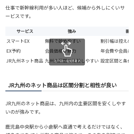
仕事で新幹線利用が多い人ほど、候補から外しにくいサ
ービスです。
サービス
強み
弱み
スマートEX
無料で始めやすい
割引幅は控えめ
EX予約
会員価格が魅力
年会費や会員条
JR九州ネット商品
九州内区間で比較しやすい
設定区間と条件
スクロールできます
JR九州のネット商品は区間分割と相性が良い
JR九州のネット商品は、九州内の主要区間を安くしやす
いのが強みです。
鹿児島中央駅から小倉駅へ直通で考えるだけではなく、