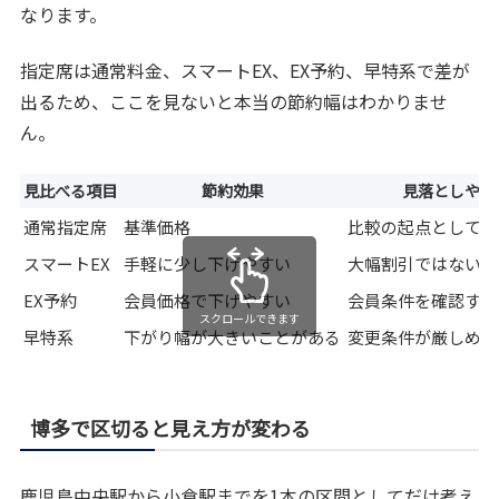
なります。
指定席は通常料金、スマートEX、EX予約、早特系で差が
出るため、ここを見ないと本当の節約幅はわかりませ
ん。
見比べる項目
節約効果
見落としやす
通常指定席
基準価格
比較の起点として必
スマートEX
手軽に少し下げやすい
大幅割引ではない場
EX予約
会員価格で下げやすい
会員条件を確認する
スクロールできます
早特系
下がり幅が大きいことがある
変更条件が厳しめに
博多で区切ると見え方が変わる
鹿児島中央駅から小倉駅までを1本の区間としてだけ考え