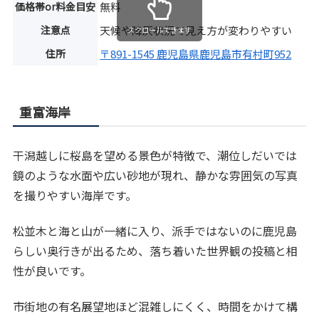
価格帯or料金目安
無料
注意点
天候や降灰状況で見え方が変わりやすい
スクロールできます
住所
〒891-1545 鹿児島県鹿児島市有村町952
重富海岸
干潟越しに桜島を望める景色が特徴で、潮位しだいでは
鏡のような水面や広い砂地が現れ、静かな雰囲気の写真
を撮りやすい海岸です。
松並木と海と山が一緒に入り、派手ではないのに鹿児島
らしい奥行きが出るため、落ち着いた世界観の投稿と相
性が良いです。
市街地の有名展望地ほど混雑しにくく、時間をかけて構