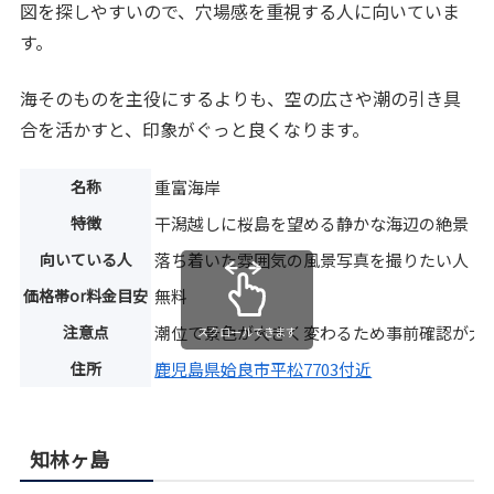
図を探しやすいので、穴場感を重視する人に向いていま
す。
海そのものを主役にするよりも、空の広さや潮の引き具
合を活かすと、印象がぐっと良くなります。
名称
重富海岸
特徴
干潟越しに桜島を望める静かな海辺の絶景
向いている人
落ち着いた雰囲気の風景写真を撮りたい人
価格帯or料金目安
無料
注意点
潮位で景色が大きく変わるため事前確認が大
スクロールできます
住所
鹿児島県姶良市平松7703付近
知林ヶ島