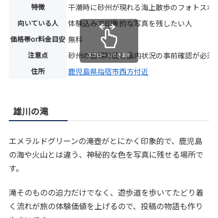
特徴
干潮時に砂州が現れる海上散歩のフォトスポ
向いている人
体験込みで印象的な写真を残したい人
価格帯or料金目安
無料
注意点
砂州の出現時間と島内状況の事前確認が必須
スクロールできます
住所
鹿児島県指宿市西方付近
雄川の滝
エメラルドグリーンの滝壺がとにかく印象的で、鹿児島
の海や火山とは違う、神秘的な色を写真に残せる場所で
す。
滝そのものの迫力だけでなく、遊歩道を歩いてたどり着
く流れが旅の体験価値を上げるので、投稿の物語も作り