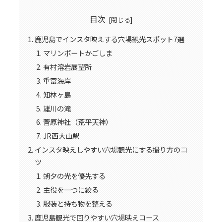
目次
鹿児島でインスタ映えする穴場観光スポット7選
マリンポートかごしま
有村溶岩展望所
重富海岸
知林ヶ島
雄川の滝
菅原神社（荒平天神）
JR西大山駅
インスタ映えしやすい穴場観光にする撮り方のコ
ツ
朝夕の光を優先する
主役を一つに絞る
服装と持ち物を整える
鹿児島観光で回りやすい穴場映えコース