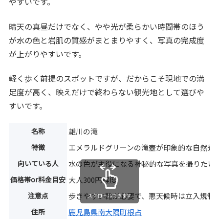
やすいです。
晴天の真昼だけでなく、やや光が柔らかい時間帯のほう
が水の色と岩肌の質感がまとまりやすく、写真の完成度
が上がりやすいです。
軽く歩く前提のスポットですが、だからこそ現地での満
足度が高く、映えだけで終わらない観光地として選びや
すいです。
名称
雄川の滝
特徴
エメラルドグリーンの滝壺が印象的な自然景
向いている人
水の色が主役になる神秘的な写真を撮りたい
価格帯or料金目安
大人300円程度
注意点
歩きやすい靴が必要で、悪天候時は立入規制
スクロールできます
住所
鹿児島県南大隅町根占