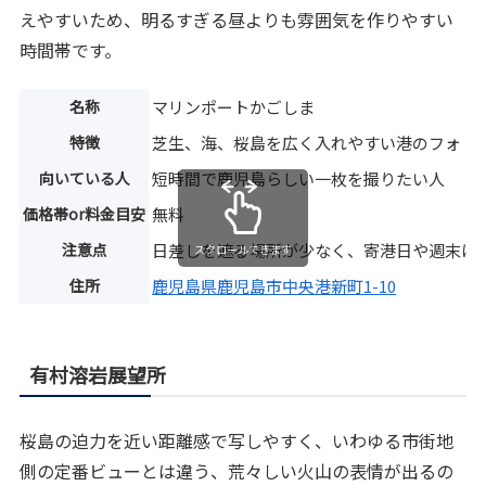
えやすいため、明るすぎる昼よりも雰囲気を作りやすい
時間帯です。
名称
マリンポートかごしま
特徴
芝生、海、桜島を広く入れやすい港のフォト
向いている人
短時間で鹿児島らしい一枚を撮りたい人
価格帯or料金目安
無料
注意点
日差しを遮る場所が少なく、寄港日や週末は
スクロールできます
住所
鹿児島県鹿児島市中央港新町1-10
有村溶岩展望所
桜島の迫力を近い距離感で写しやすく、いわゆる市街地
側の定番ビューとは違う、荒々しい火山の表情が出るの