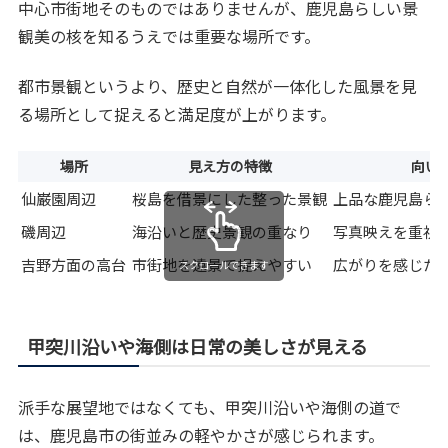
中心市街地そのものではありませんが、鹿児島らしい景
観美の核を知るうえでは重要な場所です。
都市景観というより、歴史と自然が一体化した風景を見
る場所として捉えると満足度が上がります。
場所
見え方の特徴
向い
仙巌園周辺
桜島を借景にした整った景観
上品な鹿児島ら
磯周辺
海沿いと歴史景観の重なり
写真映えを重視
吉野方面の高台
市街地を遠景で捉えやすい
広がりを感じた
スクロールできます
甲突川沿いや海側は日常の美しさが見える
派手な展望地ではなくても、甲突川沿いや海側の道で
は、鹿児島市の街並みの軽やかさが感じられます。