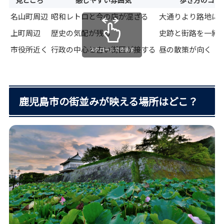
名山町周辺
昭和レトロと今の店が混ざる
大通りより路地に
上町周辺
歴史の気配が残る
史跡と街路を一緒
市役所近く
行政の中心と古い街区が接する
昼の散策が向く
スクロールできます
鹿児島市の街並みが映える場所はどこ？