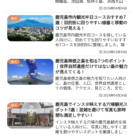
開聞岳、池田湖、知林ヶ島、JR西大山
駅、フラワーパークかごしまなどの定番
2026年04月04日
スポットをわかりやすく整理しました。
半日、1日、1泊2日のモデルコースに加
鹿児島市内観光半日コースおすすめ7
観光
え、移動手段の選び方や季節ごとの見ど
選｜目的別に回りやすい順番と移動の
ころ、失敗しにくい準備のポイントまで
コツが見える！
まとめているので、初めての旅行計画に
鹿児島市内観光半日コースを探している
も役立ちます。
人向けに、初めてでも回りやすいおすす
め7コースを目的別に整理しました。城山
の絶景、維新ふるさと館の歴史、仙巌園
2026年03月30日
の庭園、水族館、天文館グルメまで、半
日で満足しやすい回り方をわかりやすく
鹿児島県徳之島を知る7つのポイント
観光
紹介します。鹿児島中央駅発や雨の日、
｜世界自然遺産だけではない島の魅力
子連れ向けの考え方もまとめているの
が見えてくる！
で、滞在時間が短い旅行でも計画を立て
鹿児島県徳之島の魅力を知りたい人向け
やすくなります。
に、島の位置、人口、世界自然遺産とし
ての価値、アクセス、見どころ、文化、
食、旅行前の注意点まで整理しました。
2026年04月24日
徳之島は海のきれいさだけでなく、アマ
ミノクロウサギが暮らす自然、闘牛文
鹿児島でインスタ映えする穴場観光ス
観光
化、3町で成り立つ生活圏まで含めて個性
ポット7選｜混雑を避けて写真も旅時
がある島です。初めて行く場合は、レン
間も満足しやすい！
タカー前提の移動計画と、自然に配慮し
インスタ映えする穴場の鹿児島観光を探
た準備をしておくと徳之島らしさをより
している人向けに、写真に残しやすく混
深く味わえます。
雑を避けやすいスポットを厳選しまし