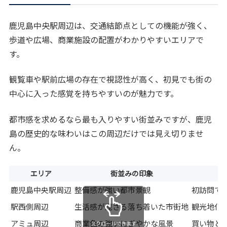
鹿児島中央駅周辺は、交通結節点としての機能が強く、
歩道や広場、商業施設の配置がわかりやすいエリアで
す。
観覧車や駅前広場の存在で視認性が高く、初見でも街の
中心に入った感覚を持ちやすいのが魅力です。
都市感を求めるなら最も入りやすい街並みですが、鹿児
島の歴史的な味わいはこの周辺だけでは見え切りませ
ん。
エリア
街並みの印象
鹿児島中央駅周辺
整備感が強い都市景観
初訪問で
駅西側周辺
生活感が混ざる落ち着いた市街地
観光地化
アミュ周辺
商業色の強いにぎやかな風景
買い物と
スクロールできます